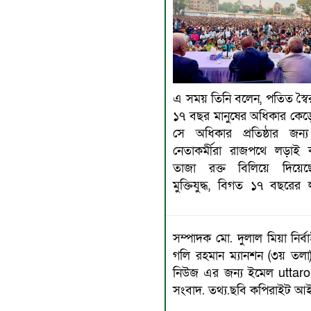
এ সময় তিনি বলেন, পতিত স্বৈ
১৭ বছর মানুষের অধিকার কেড়
সে অধিকার প্রতিষ্ঠার জন্
নেতাকর্মীরা রাজপথে লড়াই 
তাজা রক্ত বিলিয়ে দিয়ে
মুক্তিযুদ্ধ, বিগত ১৭ বছরে
সম্পাদক মো. দুলাল মিয়া নির
গলি রহমান ম্যানশন (৩য় তলা
নিউজ এর জন্য ইমেল uttaron
সংবাদ. তথ্য.ছবি কপিরাইট আইনে