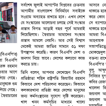
সর্বশেষ জুলাই আগস্টের বিপ্লবের চেতনায়
আসবে নেত
আগামীর বাংলাদেশ বিনির্মানে সবাইকে
থাকতে হবে
সংগ্রাম অব্যাহত রাখতে হবে। এখন দেশে
করে কোন প
যে সংস্কারের আলোচনা চলছে সেই সংস্কার
সে ব্যাপা
প্রস্তাব বিগত আড়াই বছর পূ্র্বে আমরাই
থাকতে হব
দিয়েছিলাম। স্বৈরাচার আমাদের সংস্কার
আমরা বিএন
প্রস্তাব আমলে নেয়নি। আর সেই বিশ্বাস
আহবায়ক
থেকেই আমরা জাতির সামনে ৩১ দফা
সভাপতিত্
উপস্থাপন করেছি। কারণ বিএনপি দেশ ও
মোকছেদুল
(বিএনপি’র)
জনগণ নিয়ে ভাবে। দেশের কল্যাণে কাজ
বক্তব্য র
মরা বিএনপি
করতে চায়।
বিএনপি’র 
ারেক রহমান
বুলু, আব্
যাওয়ার আগে
তিনি বলেন, আপনার দেখেছেন বিএনপি
সিনিয়র যু
িয়ে গেছে।
প্রতিষ্ঠাতা শহিদ রাষ্ট্রপতি জিয়াউর রহমান
কবির রেজভ
মানুষকে গুম
কিভাবে দেশ পরিচালনা করেছেন। কিভাবে
খালেদা জ
লিয়ে গেছে।
কলকারখানা প্রতিষ্ঠা করে দেশের মানুষের
জয়নাল আব
স্বৈরাচারের
জন্য কর্মসংস্থানের সুযোগ সৃষ্টি করেছেন।
জয়নাল আব
খাল খনন কর্মসূচির মাধ্যমে খাদ্যে
মহাসচিব শ