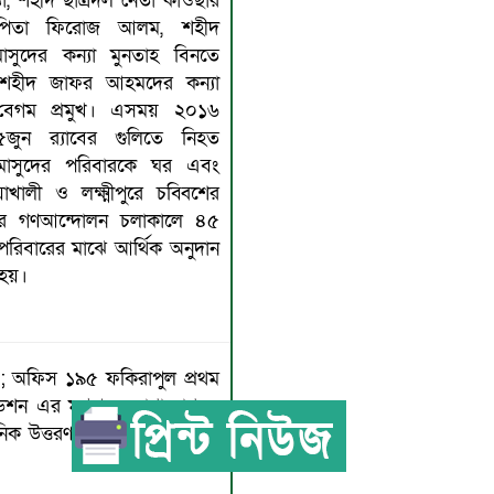
 শহীদ ছাত্রদল নেতা কাওছার
র পিতা ফিরোজ আলম, শহীদ
মাসুদের কন্যা মুনতাহ বিনতে
শহীদ জাফর আহমদের কন্যা
 বেগম প্রমুখ। এসময় ২০১৬
জুন র‌্যাবের গুলিতে নিহত
 মাসুদের পরিবারকে ঘর এবং
াখালী ও লক্ষ্মীপুরে চব্বিশের
তার গণআন্দোলন চলাকালে ৪৫
রিবারের মাঝে আর্থিক অনুদান
 হয়।
sp; অফিস ১৯৫ ফকিরাপুল প্রথম
উন্ডেশন এর মুখপএ যোগাযোগ ও
নিক উত্তরণ এ প্রকাশিত কোনও