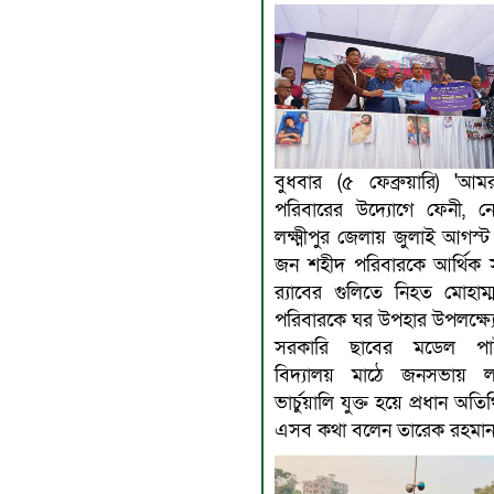
বুধবার (৫ ফেব্রুয়ারি) 'আ
পরিবারের উদ্যোগে ফেনী, ন
লক্ষ্মীপুর জেলায় জুলাই আগস্ট
জন শহীদ পরিবারকে আর্থিক 
‌র‌্যাবের গুলিতে নিহত মোহাম
পরিবারকে ঘর উপহার উপলক্ষ্য
সরকারি ছাবের মডেল পা
বিদ্যালয় মাঠে জনসভায় ল
ভার্চুয়ালি যুক্ত হয়ে প্রধান অতি
এসব কথা বলেন তারেক রহমা