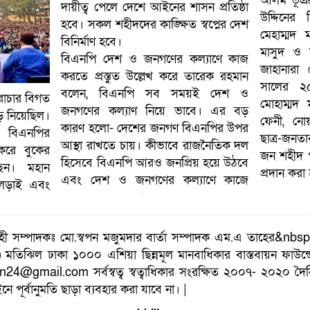
আলম ভূঞা,
দায়ীত্ব পেলে দেশে আইনের শাসন প্রতিষ্ঠা
উদ্দিনে
হবে। সকল শহীদদের কাঙ্ক্ষিত স্বপ্নের দেশ
মেহাম্মদ 
বিনির্মাণ হবে।
মাসুদ ও 
বিএনপি দেশ ও জনগণের কল্যাণে কাজ
জাহানারা
করতে প্রস্তুত উল্লেখ করে তারেক রহমান
সালের ২৫
বলেন, বিএনপি সব সময়ই দেশ ও
রাচার বিগত
মোহাম্মদ
জনগণের কল্যাণ নিয়ে ভাবে। এর বড়
ে নিয়েছিল।
ফেনী, নোয়
কারণ হলো- দেশের জনগণ বিএনপির উপর
য বিএনপির
ছাত্র-জন
আস্থা রাখতে চায়। কীভাবে রাজনৈতিক দল
করে বুকের
জন শহীদ প
হিসেবে বিএনপি আরও জনপ্রিয় হয়ে উঠবে
ছেন। মহান
প্রদান করা
এবং দেশ ও জনগণের কল্যাণে কাজে
র লড়াই এবং
্বাহী সম্পাদকঃ মো.স্বপন মজুমদার বার্তা সম্পাদক এম.এ তাহের&nb
) মতিঝিল ঢাকা ১০০০ এশিয়া ছিন্নমূল মানবাধিকার বাস্তবায়ন ফা
24@gmail.com সর্বস্বত্ব স্বত্বাধিকার সংরক্ষিত ২০০৭- ২০২০ দৈ
 পূর্বানুমতি ছাড়া ব্যবহার করা যাবে না। |