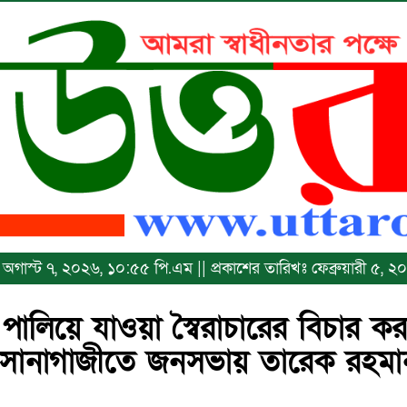
খঃ অগাস্ট ৭, ২০২৬, ১০:৫৫ পি.এম || প্রকাশের তারিখঃ ফেব্রুয়ারী ৫, 
 পালিয়ে যাওয়া স্বৈরাচারের বিচার 
সোনাগাজীতে জনসভায় তারেক রহমা