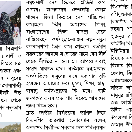
সমৃদ্ধশালী দেশ হিসেবে প্রতিষ্ঠা করে
বিএনপির ন
গেছেন। আপনাদের দেশনেত্রী বেগম
রশিদুজ্জাম
খালেদা জিয়া কিভাবে দেশ পরিচালনা
বিভাগীয় 
করেছেন। তিনি মেযেদের শিক্ষা,
রহমান শা
বাংলাদেশের শিক্ষা ব্যবস্থা ঢেলে
হারুনুর র
সাজিয়েছেন। কর্মসংস্থানের জন্য নতুন নতুন
কমিটির বিজ
কলকারখানা তৈরি করে গেছেন। বর্তমান
মরা বিএনপি
ইঞ্জিনিয়ার
সরকারের আমলে সংস্কারের নামে যেন দীর্ঘ
োয়াখালী ও
বিষয়ক সম্
থেকে দীর্ঘতর না হয়। সে ব্যাপরে সবাই
 বিপ্লবে ৪৫
বিজ্ঞান 
সজাগ থাকতে হবে। বর্তমানে দ্রব্যমূল্যের
সাহয্য এবং
বেলাল, বি
ঊর্ধ্বগতিতে মানুষের মাঝে হতাশার সৃষ্টি
্মদ মাসুদের
অ্যাডভোকে
হয়েছে। আমাদের দ্রব্য মূল্যে, শিক্ষা, স্বাস্থ্য
ে সোনাগাজী
লতিফ জন
ব্যবস্থা, কর্মসংস্থানের কি হবে। তাই
ইলট উচ্চ
মামুনুর রশ
জনগণের এসব প্রত্যাশার দিকেও আমাদের
ন্ডন থেকে
জজ কোর্ট
নজর দিতে হবে।
থির বক্তৃতায়
উদ্দিন খ
দ্রুত জাতীয় নির্বাচনের তাগিদ দিয়ে
ন।
উপজেলা বি
বিএনপির ভারপ্রাপ্ত চেয়ারম্যান বলেন,
জামাল উদ্
জনগণের নির্বাচিত সরকার দেশ পরিচালনার