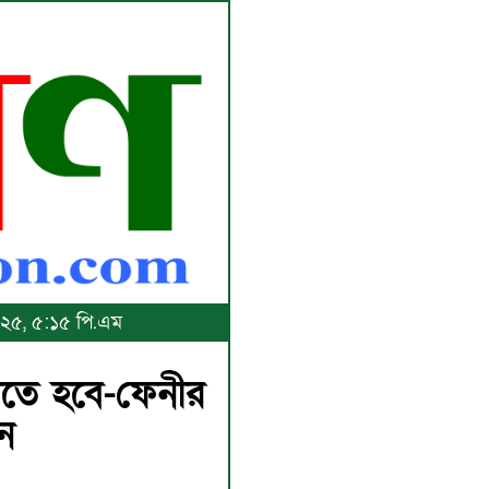
২০২৫, ৫:১৫ পি.এম
করতে হবে-ফেনীর
ন