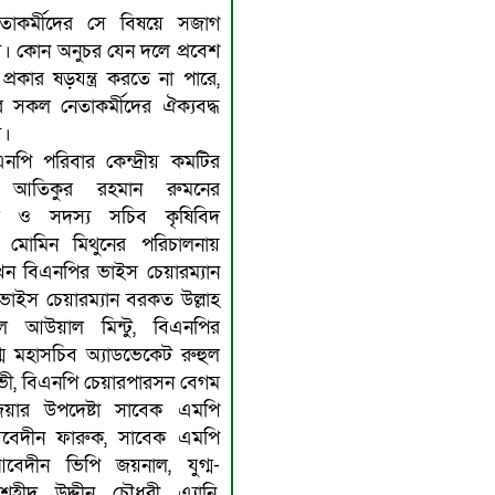
াকর্মীদের সে বিষয়ে সজাগ
। কোন অনুচর যেন দলে প্রবেশ
্রকার ষড়যন্ত্র করতে না পারে,
রে সকল নেতাকর্মীদের ঐক্যবদ্ধ
ে।
পি পরিবার কেন্দ্রীয় কমটির
 আতিকুর রহমান রুমনের
বে ও সদস্য সচিব কৃষিবিদ
 মোমিন মিথুনের পরিচালনায়
াখেন বিএনপির ভাইস চেয়ারম্যান
ভাইস চেয়ারম্যান বরকত উল্লাহ
দুল আউয়াল মিন্টু, বিএনপির
গ্ম মহাসচিব অ্যাডভেকেট রুহুল
ী, বিএনপি চেয়ারপারসন বেগম
িয়ার উপদেষ্টা সাবেক এমপি
েদীন ফারুক, সাবেক এমপি
েদীন ভিপি জয়নাল, যুগ্ম-
হীদ উদ্দীন চৌধুরী এ্যানি,