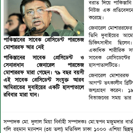
বরাত দিয়ে পাকিস্তান
নিউজ এক প্রতিবেদনে
করেছে।
জেনারেল মোশাররফের 
তিনি দুবাইয়ের আমে
পাকিস্তানের সাবেক প্রেসিডেন্ট পারভেজ
চিকিৎসাধীন ছিলেন।
মোশাররফ আর নেই
একাধিক শারীরিক স
পাকিস্তানের সাবেক প্রেসিডেন্ট ও
সাবেক প্রেসিডেন্টে
সেনাপ্রধান জেনারেল পারভেজ
হাসপাতালটিতে।
মোশাররফ মারা গেছেন। ৭৯ বছর বয়সী
জেনারেল মোশাররফ
এই সাবেক প্রেসিডেন্ট সংযুক্ত আরব
আগস্ট তৎকালীন ব্রিটি
আমিরাতের দুবাইয়ের একটি হাসপাতালে
জন্মগ্রহণ করেন। 
রবিবার মারা যান।
বিভাজনের সময় তার প
সম্পাদক মো. দুলাল মিয়া নির্বাহী সম্পাদকঃ মো.স্বপন মজুমদার 
গলি রহমান ম্যানশন (৩য় তলা) মতিঝিল ঢাকা ১০০০ এশিয়া ছিন্ন