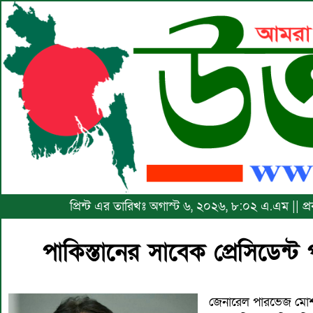
প্রিন্ট এর তারিখঃ অগাস্ট ৬, ২০২৬, ৮:০২ এ.এম || প
পাকিস্তানের সাবেক প্রেসিডে
জেনারেল পারভেজ মোশ