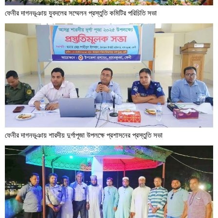
ফেনীর দাগনভূঞায় যুবদলের সম্মেলন প্রস্তুতি কমিটির পরিচিতি সভা
ফেনীর দাগনভূঞায় শারদীয় দুর্গাপূজা উপলক্ষে প্রশাসনের প্রস্তুতি সভা