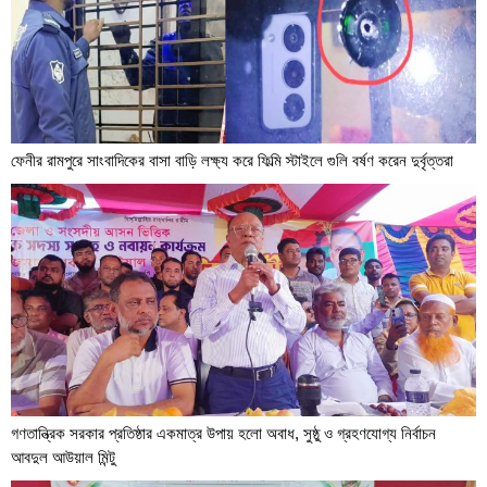
ফেনীর রামপুরে সাংবাদিকের বাসা বাড়ি লক্ষ্য করে ফিল্মি স্টাইলে গুলি বর্ষণ করেন দুর্বৃত্তরা
গণতান্ত্রিক সরকার প্রতিষ্ঠার একমাত্র উপায় হলো অবাধ, সুষ্ঠু ও গ্রহণযোগ্য নির্বাচন
আবদুল আউয়াল মিন্টু