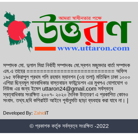
সাবেক প্রধানমন্ত্রী বেগম খালেদা জিয়ার রোগমুক্তি
কামনায় বাহরাইনে দোয়া মাহফিল অনুষ্ঠিত
১২ বছরের সফল যাত্রা শেষে ১৩ বছরে পদার্পণ
করেছেন ফেনী ইউনিভার্সিটি
গণসংযোগকালে ফেনীতে বিএনপি নেতা আব্দুল
আউয়াল মিন্টুর গাড়ি বহরে হামলা, আহত ১০
সম্পাদক মো. দুলাল মিয়া নির্বাহী সম্পাদকঃ মো.স্বপন মজুমদার বার্তা সম্পাদক
এম.এ তাহের ========================== অফিস
১৯৫ ফকিরাপুল প্রথম গলি রহমান ম্যানশন (৩য় তলা) মতিঝিল ঢাকা ১০০০
কুমিল্লা সদর- ৬ আসনে হাজী আমিন উর রশিদ
এশিয়া ছিন্নমূল মানবাধিকার বাস্তবায়ন ফাউন্ডেশন এর মুখপএ যোগাযোগ ও
ইয়াছিনকে মনোনয়ন দেওয়ার দাবিতে ফ্রান্সে সংবাদ
নিউজ এর জন্য ইমেল uttaron24@gmail.com সর্বস্বত্ব
স্বত্বাধিকার সংরক্ষিত ২০০৭- ২০২০ দৈনিক উত্তরণ এ প্রকাশিত কোনও
সম্মেলন
সংবাদ. তথ্য.ছবি কপিরাইট আইনে পূর্বানুমতি ছাড়া ব্যবহার করা যাবে না। |
বাংলাদেশ দূতাবাস বাহরাইনের উদ্যোগে প্রবাসীদের
Developed By:
Zahid
iT
জন্য সচেতনতামূলক মোবাইল কনস্যুলার ক্যাম্পের
আয়োজন
© প্রকাশক কর্তৃক সর্বস্বত্ব সংরক্ষিত -2022