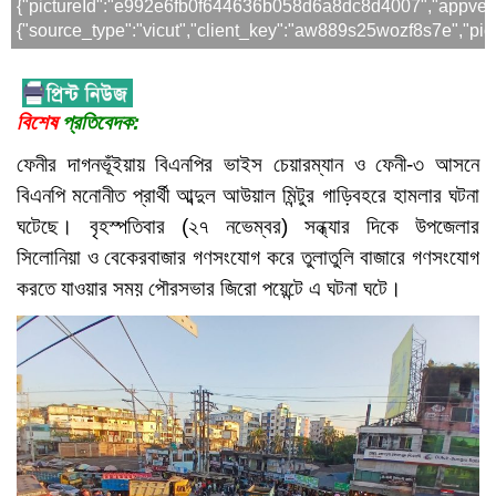
{"pictureId":"e992e6fb0f644636b058d6a8dc8d4007","appversion":
{"source_type":"vicut","client_key":"aw889s25wozf8s7e","pict
বিশেষ
প্রতিবেদক:
ফেনীর দাগনভূঁইয়ায় বিএনপির ভাইস চেয়ারম্যান ও ফেনী-৩ আসনে
বিএনপি মনোনীত প্রার্থী আব্দুল আউয়াল মিন্টুর গাড়িবহরে হামলার ঘটনা
ঘটেছে। বৃহস্পতিবার (২৭ নভেম্বর) সন্ধ্যার দিকে উপজেলার
সিলোনিয়া ও বেকেরবাজার গণসংযোগ করে তুলাতুলি বাজারে গণসংযোগ
করতে যাওয়ার সময় পৌরসভার জিরো পয়েন্টে এ ঘটনা ঘটে।