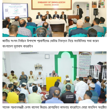
জাতীয় সংসদ নির্বাচন উপলক্ষে প্রবাসীদের ভোটার নিবন্ধন নিয়ে মতবিনিময় সভা করেন
বাংলাদেশ দূতাবাস বাহরাইন
সাবেক প্রধানমন্ত্রী বেগম খালেদা জিয়ার রোগমুক্তি কামনায় বাহরাইনে দোয়া মাহফিল অনুষ্ঠিত