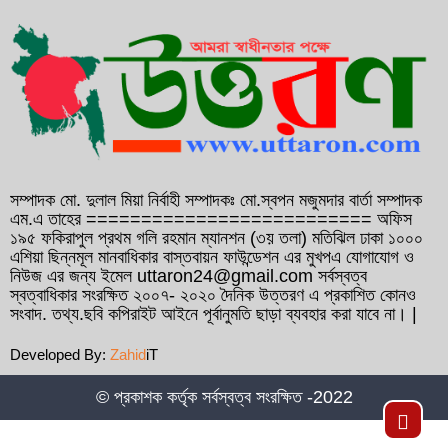
সাবেক প্রধানমন্ত্রী বেগম খালেদা জিয়ার রোগমুক্তি
কামনায় বাহরাইনে দোয়া মাহফিল অনুষ্ঠিত
১২ বছরের সফল যাত্রা শেষে ১৩ বছরে পদার্পণ
করেছেন ফেনী ইউনিভার্সিটি
গণসংযোগকালে ফেনীতে বিএনপি নেতা আব্দুল
আউয়াল মিন্টুর গাড়ি বহরে হামলা, আহত ১০
সম্পাদক মো. দুলাল মিয়া নির্বাহী সম্পাদকঃ মো.স্বপন মজুমদার বার্তা সম্পাদক
এম.এ তাহের ========================== অফিস
১৯৫ ফকিরাপুল প্রথম গলি রহমান ম্যানশন (৩য় তলা) মতিঝিল ঢাকা ১০০০
কুমিল্লা সদর- ৬ আসনে হাজী আমিন উর রশিদ
এশিয়া ছিন্নমূল মানবাধিকার বাস্তবায়ন ফাউন্ডেশন এর মুখপএ যোগাযোগ ও
ইয়াছিনকে মনোনয়ন দেওয়ার দাবিতে ফ্রান্সে সংবাদ
নিউজ এর জন্য ইমেল uttaron24@gmail.com সর্বস্বত্ব
স্বত্বাধিকার সংরক্ষিত ২০০৭- ২০২০ দৈনিক উত্তরণ এ প্রকাশিত কোনও
সম্মেলন
সংবাদ. তথ্য.ছবি কপিরাইট আইনে পূর্বানুমতি ছাড়া ব্যবহার করা যাবে না। |
বাংলাদেশ দূতাবাস বাহরাইনের উদ্যোগে প্রবাসীদের
Developed By:
Zahid
iT
জন্য সচেতনতামূলক মোবাইল কনস্যুলার ক্যাম্পের
আয়োজন
© প্রকাশক কর্তৃক সর্বস্বত্ব সংরক্ষিত -2022
Top
কুমিল্লা সদর- ৬ আসনে হাজী আমিন উর রশিদ