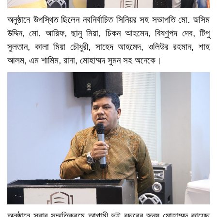
অনুষ্ঠানে উপস্থিত ছিলেন নবনির্বাচিত সিনিয়র সহ সভাপতি মো. জসিম
উদ্দিন, মো. আরিফ, ছানু মিয়া, চিকন আহমেদ, বিষ্ণুপদ দেব, টিপু
সুলতান, কালা মিয়া চৌধুরী, সাহেদ আহমেদ, ওলিউর রহমান, শাহ
আলম, এম শামিম, রানা, মোহাম্মদ সুমন সহ অনেকে।
অনুষ্ঠানে সবার সম্মতিক্রমে আগামী দুই বছরের জন্য মোহাম্মদ কায়েছ