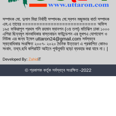
গণসংযোগকালে ফেনীতে বিএনপি নেতা আব্দুল
আউয়াল মিন্টুর গাড়ি বহরে হামলা, আহত ১০
সম্পাদক মো. দুলাল মিয়া নির্বাহী সম্পাদকঃ মো.স্বপন মজুমদার বার্তা সম্পাদক
এম.এ তাহের ========================== অফিস
১৯৫ ফকিরাপুল প্রথম গলি রহমান ম্যানশন (৩য় তলা) মতিঝিল ঢাকা ১০০০
কুমিল্লা সদর- ৬ আসনে হাজী আমিন উর রশিদ
এশিয়া ছিন্নমূল মানবাধিকার বাস্তবায়ন ফাউন্ডেশন এর মুখপএ যোগাযোগ ও
ইয়াছিনকে মনোনয়ন দেওয়ার দাবিতে ফ্রান্সে সংবাদ
নিউজ এর জন্য ইমেল uttaron24@gmail.com সর্বস্বত্ব
স্বত্বাধিকার সংরক্ষিত ২০০৭- ২০২০ দৈনিক উত্তরণ এ প্রকাশিত কোনও
সম্মেলন
সংবাদ. তথ্য.ছবি কপিরাইট আইনে পূর্বানুমতি ছাড়া ব্যবহার করা যাবে না। |
বাংলাদেশ দূতাবাস বাহরাইনের উদ্যোগে প্রবাসীদের
Developed By:
Zahid
iT
জন্য সচেতনতামূলক মোবাইল কনস্যুলার ক্যাম্পের
আয়োজন
© প্রকাশক কর্তৃক সর্বস্বত্ব সংরক্ষিত -2022
কুমিল্লা সদর- ৬ আসনে হাজী আমিন উর রশিদ
ইয়াছিনকে দলীয় মনোনয়ন দেওয়ার দাবিতে বাহরাইন
প্রবাসীদের সংবাদ সম্মেলন