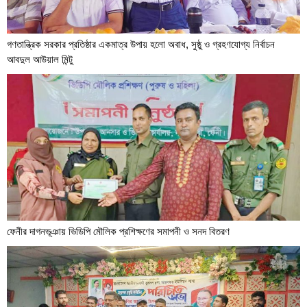
গণতান্ত্রিক সরকার প্রতিষ্ঠার একমাত্র উপায় হলো অবাধ, সুষ্ঠু ও গ্রহণযোগ্য নির্বাচন
আবদুল আউয়াল মিন্টু
ফেনীর দাগনভূঞায় ভিডিপি মৌলিক প্রশিক্ষণের সমাপনী ও সনদ বিতরণ