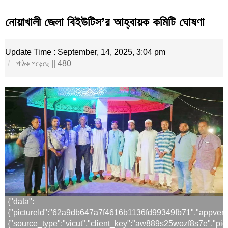
নোয়াখালী জেলা বিইউটিস’র আহ্বায়ক কমিটি ঘোষণা
Update Time : September, 14, 2025, 3:04 pm
পাঠক পড়েছে || 480
{"data":
{"pictureId":"62a9db647a7f4616b1136fd99349fb71","appversion":"
{"source_type":"vicut","client_key":"aw889s25wozf8s7e","pict