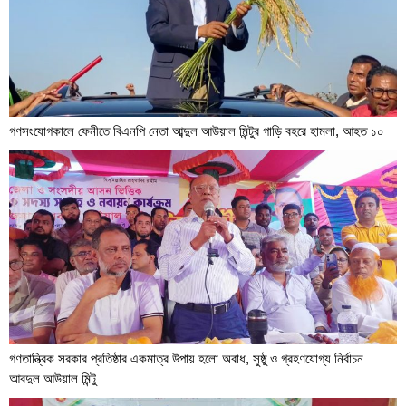
গণসংযোগকালে ফেনীতে বিএনপি নেতা আব্দুল আউয়াল মিন্টুর গাড়ি বহরে হামলা, আহত ১০
গণতান্ত্রিক সরকার প্রতিষ্ঠার একমাত্র উপায় হলো অবাধ, সুষ্ঠু ও গ্রহণযোগ্য নির্বাচন
আবদুল আউয়াল মিন্টু