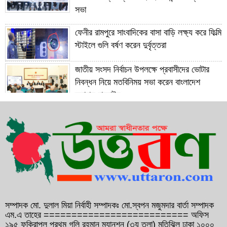
সভা
ফেনীর রামপুরে সাংবাদিকের বাসা বাড়ি লক্ষ্য করে ফিল্মি
স্টাইলে গুলি বর্ষণ করেন দুর্বৃত্তরা
জাতীয় সংসদ নির্বাচন উপলক্ষে প্রবাসীদের ভোটার
নিবন্ধন নিয়ে মতবিনিময় সভা করেন বাংলাদেশ
দূতাবাস বাহরাইন
সাবেক প্রধানমন্ত্রী বেগম খালেদা জিয়ার রোগমুক্তি
কামনায় বাহরাইনে দোয়া মাহফিল অনুষ্ঠিত
১২ বছরের সফল যাত্রা শেষে ১৩ বছরে পদার্পণ
করেছেন ফেনী ইউনিভার্সিটি
গণসংযোগকালে ফেনীতে বিএনপি নেতা আব্দুল
আউয়াল মিন্টুর গাড়ি বহরে হামলা, আহত ১০
সম্পাদক মো. দুলাল মিয়া নির্বাহী সম্পাদকঃ মো.স্বপন মজুমদার বার্তা সম্পাদক
এম.এ তাহের ========================== অফিস
১৯৫ ফকিরাপুল প্রথম গলি রহমান ম্যানশন (৩য় তলা) মতিঝিল ঢাকা ১০০০