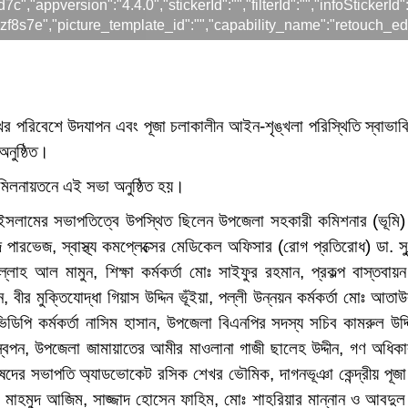
appversion":"4.4.0","stickerId":"","filterId":"","infoStickerId"
f8s7e","picture_template_id":"","capability_name":"retouch_edi
সবমুখর পরিবেশে উদযাপন এবং পূজা চলাকালীন আইন-শৃঙ্খলা পরিস্থিতি স্বাভাব
নুষ্ঠিত।
মিলনায়তনে এই সভা অনুষ্ঠিত হয়।
ুল ইসলামের সভাপতিত্বে উপস্থিত ছিলেন উপজেলা সহকারী কমিশনার (ভূমি)
দ পারভেজ, স্বাস্থ্য কমপ্লেক্সের মেডিকেল অফিসার (রোগ প্রতিরোধ) ডা. সুন
হ আল মামুন, শিক্ষা কর্মকর্তা মোঃ সাইফুর রহমান, প্রকল্প বাস্তবায়ন ক
 বীর মুক্তিযোদ্ধা গিয়াস উদ্দিন ভূঁইয়া, পল্লী উন্নয়ন কর্মকর্তা মোঃ আতা
ি কর্মকর্তা নাসিম হাসান, উপজেলা বিএনপির সদস্য সচিব কামরুল উদ্
্বপন, উপজেলা জামায়াতের আমীর মাওলানা গাজী ছালেহ উদ্দীন, গণ অধিক
 পরিষদের সভাপতি অ্যাডভোকেট রসিক শেখর ভৌমিক, দাগনভূঞা কেন্দ্রীয় পূজ
রিন্স মাহমুদ আজিম, সাজ্জাদ হোসেন ফাহিম, মোঃ শাহরিয়ার মান্নান ও আবদ