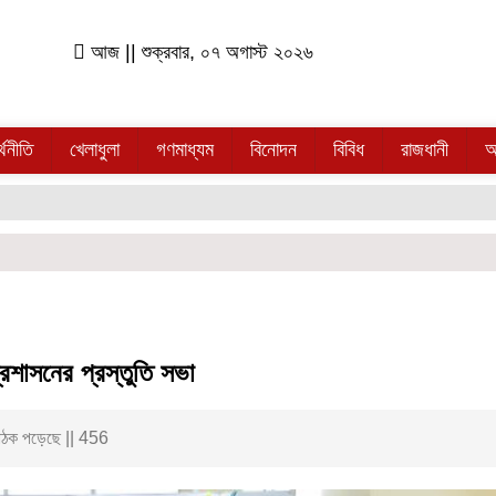
আজ || শুক্রবার, ০৭ অগাস্ট ২০২৬
্থনীতি
খেলাধুলা
গণমাধ্যম
বিনোদন
বিবিধ
রাজধানী
অ
্রশাসনের প্রস্তুতি সভা
ঠক পড়েছে || 456