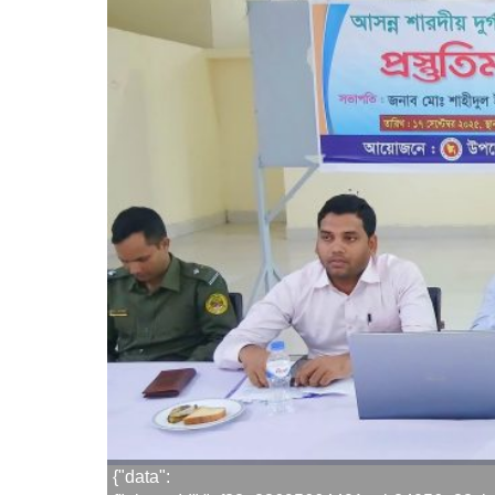
{"data":