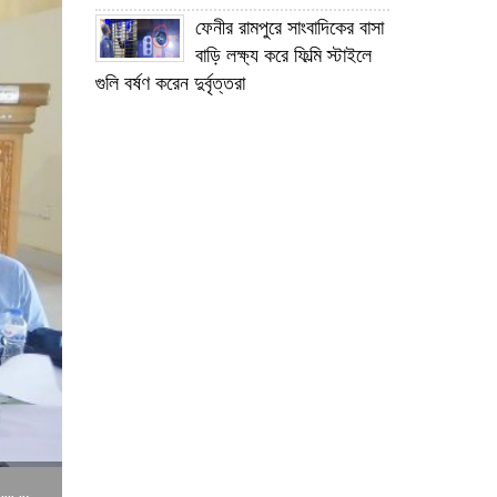
ফেনীর রামপুরে সাংবাদিকের বাসা
বাড়ি লক্ষ্য করে ফিল্মি স্টাইলে
গুলি বর্ষণ করেন দুর্বৃত্তরা
জাতীয় সংসদ নির্বাচন উপলক্ষে
প্রবাসীদের ভোটার নিবন্ধন নিয়ে
মতবিনিময় সভা করেন বাংলাদেশ দূতাবাস
বাহরাইন
সাবেক প্রধানমন্ত্রী বেগম খালেদা
জিয়ার রোগমুক্তি কামনায়
বাহরাইনে দোয়া মাহফিল অনুষ্ঠিত
১২ বছরের সফল যাত্রা শেষে
১৩ বছরে পদার্পণ করেছেন ফেনী
ইউনিভার্সিটি
গণসংযোগকালে ফেনীতে বিএনপি