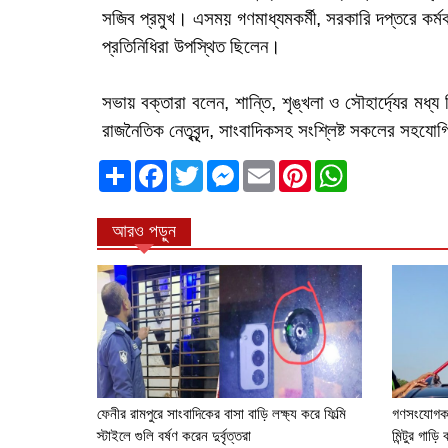
সজিব প্রমুখ। এসময় গণমাধ্যমকর্মী, সরকারি দপ্তরে কর্মকর্
প্রতিনিধিরা উপস্থিত ছিলেন।
‎সভায় বক্তারা বলেন, শান্তি, শৃঙ্খলা ও সৌহার্দ্যের মধ
রাজনৈতিক নেতৃবৃন্দ, সাংবাদিকসহ সংশ্লিষ্ট সকলের সহযো
ভাগাভাগি
Facebook
Twitter
Messenger
Email
Pinterest
WhatsApp
করুন
আরও পড়ুন
ফেনীর রামপুরে সাংবাদিকের বাসা বাড়ি লক্ষ্য করে ফিল্মি
গণসংযোগকা
স্টাইলে গুলি বর্ষণ করেন দুর্বৃত্তরা
মিন্টুর গা