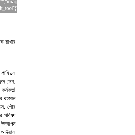
নেতা আব্দুল আউয়াল মিন্টুর গাড়ি
:"","imageEffectId":"","playId":"","activityName":"","os":"andro
t_tool"}"}
বহরে হামলা, আহত ১০
কুমিল্লা সদর- ৬ আসনে হাজী
আমিন উর রশিদ ইয়াছিনকে
মনোনয়ন দেওয়ার দাবিতে ফ্রান্সে সংবাদ সম্মেলন
িক রাখার
বাংলাদেশ দূতাবাস বাহরাইনের
উদ্যোগে প্রবাসীদের জন্য
সচেতনতামূলক মোবাইল কনস্যুলার ক্যাম্পের
 শাহিদুল
আয়োজন
ন্দ সেন,
কুমিল্লা সদর- ৬ আসনে হাজী
র্মকর্তা
আমিন উর রশিদ ইয়াছিনকে
উর রহমান
দলীয় মনোনয়ন দেওয়ার দাবিতে বাহরাইন
দিন, পৌর
প্রবাসীদের সংবাদ সম্মেলন
ার পরিষদ
া উদযাপন
ুল আউয়াল