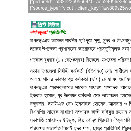
{"pictureId":"af32e23695664401aeb24056e38cbd7c","
{"source_type":"vicut","client_key":"aw889s25woz
দাগনভূঞা
প্রতিনিধি:
দাগনভূঞায় আসন্ন শারদীয় দুর্গাপূজা সুষ্ঠু, সুন্দর ও উৎ
লক্ষ্যে উপজেলা প্রশাসনের আয়োজনে প্রস্তুতিমূলক সভা অ
গতকাল বুধবার (১৭ সেপ্টেম্বর) বিকেলে উপজেলা পরিষদ 
‎সভায় উপজেলা নির্বাহী কর্মকর্তা (ইউএনও) মোঃ শাহীদ
আলম, থানার ভারপ্রাপ্ত কর্মকর্তা (ওসি) মোহাম্মদ ওয়াহি
দাগনভূঞা প্রেসক্লাবের সাবেক সাধারণ সম্পাদক আবদুল্লা
ইকবাল হাসান, যুব উন্নয়ন কর্মকর্তা মোঃ তাফাজ্জল হোসেন,
মজুমদার, ইউডিএফ মোঃ ইসমাইল হোসেন, আনসার ও ভিডিপ
বিএনপির সাবেক সাধারণ সম্পাদক কাজী সাইফুর রহমান স
সভাপতি মোহাম্মদ ইউছুফ, হিন্দু বৌদ্ধ খ্রিস্টান ঐক্য
পরিষদের সভাপতি নিমাই চন্দ্র দাস, ছাত্র প্রতিনিধি প্