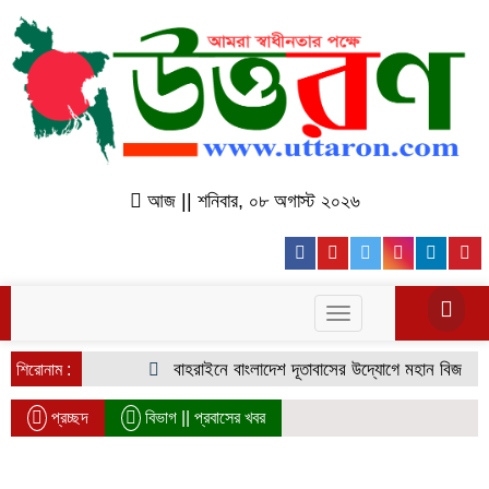
আজ || শনিবার, ০৮ অগাস্ট ২০২৬
Facebook
Youtube
Twitter
Instagr
Lin
Toggle
navigation
বাহরাইনে বাংলাদেশ দূতাবাসের উদ্যোগে মহান বিজয় দিবস উ
শিরোনাম :
প্রচ্ছদ
বিভাগ ||
প্রবাসের খবর