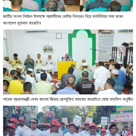
জাতীয় সংসদ নির্বাচন উপলক্ষে প্রবাসীদের ভোটার নিবন্ধন নিয়ে মতবিনিময় সভা করেন
বাংলাদেশ দূতাবাস বাহরাইন
সাবেক প্রধানমন্ত্রী বেগম খালেদা জিয়ার রোগমুক্তি কামনায় বাহরাইনে দোয়া মাহফিল অনুষ্ঠিত