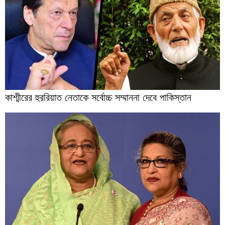
কাশ্মীরের হুররিয়াত নেতাকে সর্বোচ্চ সম্মাননা দেবে পাকিস্তান