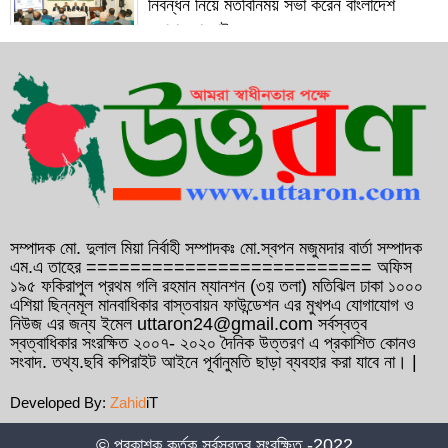
নিবন্ধন নিয়ে মতবিনিময় সভা করেন বাংলাদেশ
দূতাবাস বাহরাইন
সাবেক প্রধানমন্ত্রী বেগম খালেদা জিয়ার রোগমুক্তি
কামনায় বাহরাইনে দোয়া মাহফিল অনুষ্ঠিত
১২ বছরের সফল যাত্রা শেষে ১৩ বছরে পদার্পণ
করেছেন ফেনী ইউনিভার্সিটি
গণসংযোগকালে ফেনীতে বিএনপি নেতা আব্দুল
আউয়াল মিন্টুর গাড়ি বহরে হামলা, আহত ১০
সম্পাদক মো. দুলাল মিয়া নির্বাহী সম্পাদকঃ মো.স্বপন মজুমদার বার্তা সম্পাদক
এম.এ তাহের ========================== অফিস
১৯৫ ফকিরাপুল প্রথম গলি রহমান ম্যানশন (৩য় তলা) মতিঝিল ঢাকা ১০০০
কুমিল্লা সদর- ৬ আসনে হাজী আমিন উর রশিদ
এশিয়া ছিন্নমূল মানবাধিকার বাস্তবায়ন ফাউন্ডেশন এর মুখপএ যোগাযোগ ও
ইয়াছিনকে মনোনয়ন দেওয়ার দাবিতে ফ্রান্সে সংবাদ
নিউজ এর জন্য ইমেল uttaron24@gmail.com সর্বস্বত্ব
স্বত্বাধিকার সংরক্ষিত ২০০৭- ২০২০ দৈনিক উত্তরণ এ প্রকাশিত কোনও
সম্মেলন
সংবাদ. তথ্য.ছবি কপিরাইট আইনে পূর্বানুমতি ছাড়া ব্যবহার করা যাবে না। |
বাংলাদেশ দূতাবাস বাহরাইনের উদ্যোগে প্রবাসীদের
Developed By:
Zahid
iT
জন্য সচেতনতামূলক মোবাইল কনস্যুলার ক্যাম্পের
আয়োজন
© প্রকাশক কর্তৃক সর্বস্বত্ব সংরক্ষিত -2022