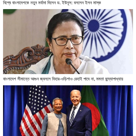
বিশ্বে বাংলাদেশকে নতুন মর্যাদা দিলেন ড. ইউনূস: বললেন ইলন মাস্ক
বাংলাদেশ সীমান্তে আগুন জ্বললে বিহার-ওড়িশাও রেহাই পাবে না, মমতা বন্দ্যোপাধ্যায়