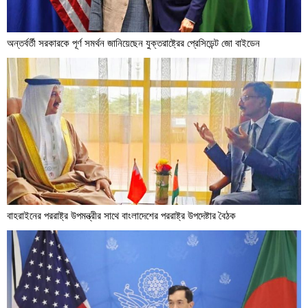
অন্তর্বর্তী সরকারকে পূর্ণ সমর্থন জানিয়েছেন যুক্তরাষ্ট্রের প্রেসিডেন্ট জো বাইডেন
বাহরাইনের পররাষ্ট্র উপমন্ত্রীর সাথে বাংলাদেশের পররাষ্ট্র উপদেষ্টার বৈঠক