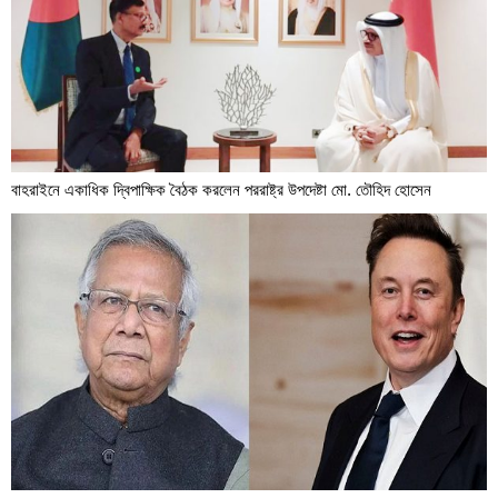
বাহরাইনে একাধিক দ্বিপাক্ষিক বৈঠক করলেন পররাষ্ট্র উপদেষ্টা মো. তৌহিদ হোসেন