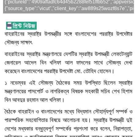
{"pictureId":"4909affadfc64d45b2288fef51ffbb52","appversion":"
{"source_type":"vicut","client_key":"aw889s25wozf8s7e","pict
বাহরাইনের স্বরাষ্ট্র উপমন্ত্রীর সঙ্গে বাংলাদেশের পররাষ্ট্র উপদেষ্টার
সৌজন্য সাক্ষাৎ
বাহরাইনের স্বরাষ্ট্র মন্ত্রণালয়ে দেশটির স্বরাষ্ট্র উপমন্ত্রী লেফটেন্যান্ট
জেনারেল আদেল বিন খলিফা আল ফাদলের সাথে সৌজন্য দেখা
করেছেন বাংলাদেশের পররাষ্ট্র উপদেষ্টা মো. তৌহিদ হোসেন।
১ নভেম্বর এই সৌজন্য বৈঠকের সময় উপস্থিত ছিলেন স্বরাষ্ট্র
মন্ত্রণালয়ের পাসপোর্ট ও নাগরিকত্ব বিষয়ক সহকারী সচিব শেখ হিশাম
বিন আবদুর রহমান আল খলিফা।
বৈঠকে বাহরাইন ও বাংলাদেশের মধ্যে বিদ্যমান সৌহার্দ্যপূর্ণ সম্পর্ক ও
পারস্পরিক সহযোগিতার বিষয়ে আলোচনা হয়। স্বরাষ্ট্র উপমন্ত্রী দুই
দেশের মধ্যকার বন্ধুত্বপূর্ণ সম্পর্কের প্রশংসা করে বলেন, নিরাপত্তা,