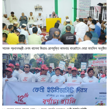
সাবেক প্রধানমন্ত্রী বেগম খালেদা জিয়ার রোগমুক্তি কামনায় বাহরাইনে দোয়া মাহফিল অনুষ্ঠিত