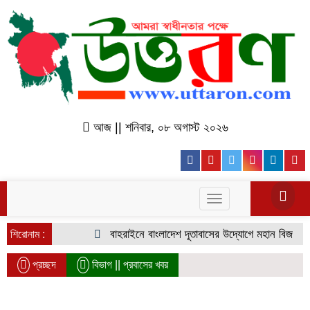
আজ || শনিবার, ০৮ অগাস্ট ২০২৬
Facebook
Youtube
Twitter
Instagr
Lin
Toggle
navigation
বাহরাইনে বাংলাদেশ দূতাবাসের উদ্যোগে মহান বিজয় দিবস উ
শিরোনাম :
প্রচ্ছদ
বিভাগ ||
প্রবাসের খবর