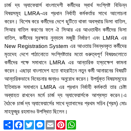
চার্জ দ্য অ্যাফেয়ার্স বাংলাদেশী কর্মীদের স্বার্থ সংশ্লিষ্ট বিভিন্ন
বিষয়সমূহ LMRA-এর প্রধান নির্বাহী কর্মকর্তার সাথে আলোচনা
করেন। বিশেষ করে কর্মীদের দেশে ছুটিতে থাকা অবস্থায় ভিসা বাতিল,
সিআর বাতিল করণের ফলে ঐ সিআর এর আওতাধীন কর্মীদের ভিসা
বাতিল, কর্মীদের সুরক্ষায় নুন্যতম মজুরী নির্ধারণ এবং LMRA এর
New Registration System এর আওতায় নিবন্ধনকৃত কর্মীদের
মৃতদেহ দেশে পাঠানোতে সংশ্লিষ্টতার মতো গুরুত্বপূর্ণ বিষয়গুলোতে
কর্মীদের পক্ষে সমাধানে LMRA এর আন্তরিক হস্তক্ষেপ কামনা
করেন। এছাড়া বাংলাদেশ হতে বাহরাইনে নতুন কর্মী আনায়নের বিষয়টি
আন্তরিকভাবে বিবেচনার জন্যও অনুরোধ করেন। উপর্যুক্ত বিষয়সমূহের
ইতিবাচক সমাধানে LMRA এর প্রধান নির্বাহী কর্মকর্তা তার চেষ্টা
অব্যাহত রাখবেন মর্মে চার্জ দ্য অ্যাফেয়ার্সকে আশ্বস্ত করেন।এ
বৈঠকে চার্জ দ্য অ্যাফেয়ার্সের সাথে দূতাবাসের প্রথম সচিব (শ্রম) মোঃ
মাহফুজুর রহমানও উপস্থিত ছিলেন।
ভাগাভাগি
Facebook
Twitter
Messenger
Email
Pinterest
WhatsApp
করুন