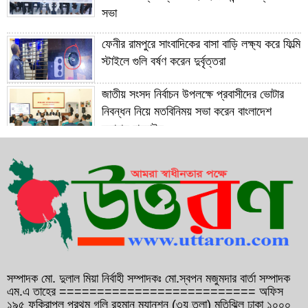
সভা
ফেনীর রামপুরে সাংবাদিকের বাসা বাড়ি লক্ষ্য করে ফিল্মি
স্টাইলে গুলি বর্ষণ করেন দুর্বৃত্তরা
জাতীয় সংসদ নির্বাচন উপলক্ষে প্রবাসীদের ভোটার
নিবন্ধন নিয়ে মতবিনিময় সভা করেন বাংলাদেশ
দূতাবাস বাহরাইন
সাবেক প্রধানমন্ত্রী বেগম খালেদা জিয়ার রোগমুক্তি
কামনায় বাহরাইনে দোয়া মাহফিল অনুষ্ঠিত
১২ বছরের সফল যাত্রা শেষে ১৩ বছরে পদার্পণ
করেছেন ফেনী ইউনিভার্সিটি
গণসংযোগকালে ফেনীতে বিএনপি নেতা আব্দুল
আউয়াল মিন্টুর গাড়ি বহরে হামলা, আহত ১০
সম্পাদক মো. দুলাল মিয়া নির্বাহী সম্পাদকঃ মো.স্বপন মজুমদার বার্তা সম্পাদক
এম.এ তাহের ========================== অফিস
১৯৫ ফকিরাপুল প্রথম গলি রহমান ম্যানশন (৩য় তলা) মতিঝিল ঢাকা ১০০০