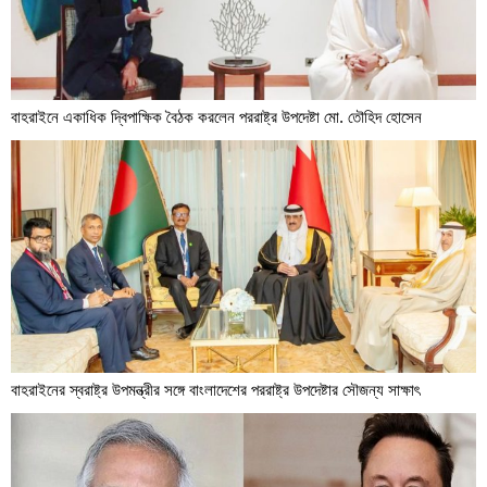
বাহরাইনে একাধিক দ্বিপাক্ষিক বৈঠক করলেন পররাষ্ট্র উপদেষ্টা মো. তৌহিদ হোসেন
বাহরাইনের স্বরাষ্ট্র উপমন্ত্রীর সঙ্গে বাংলাদেশের পররাষ্ট্র উপদেষ্টার সৌজন্য সাক্ষাৎ