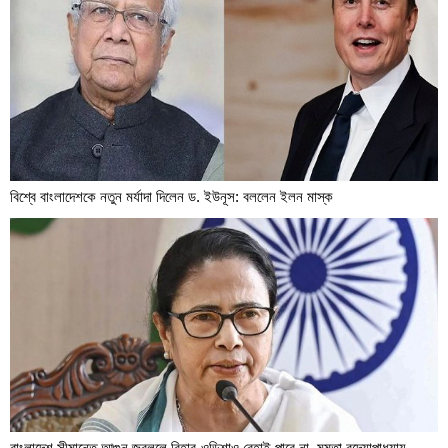
বিশ্বে বাংলাদেশকে নতুন মর্যাদা দিলেন ড. ইউনূস: বললেন ইলন মাস্ক
বাংলাদেশ সীমান্তে আগুন জ্বললে বিহার-ওড়িশাও রেহাই পাবে না, মমতা বন্দ্যোপাধ্যায়