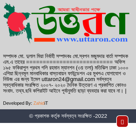
সাবেক প্রধানমন্ত্রী বেগম খালেদা জিয়ার রোগমুক্তি
কামনায় বাহরাইনে দোয়া মাহফিল অনুষ্ঠিত
১২ বছরের সফল যাত্রা শেষে ১৩ বছরে পদার্পণ
করেছেন ফেনী ইউনিভার্সিটি
গণসংযোগকালে ফেনীতে বিএনপি নেতা আব্দুল
আউয়াল মিন্টুর গাড়ি বহরে হামলা, আহত ১০
সম্পাদক মো. দুলাল মিয়া নির্বাহী সম্পাদকঃ মো.স্বপন মজুমদার বার্তা সম্পাদক
এম.এ তাহের ========================== অফিস
১৯৫ ফকিরাপুল প্রথম গলি রহমান ম্যানশন (৩য় তলা) মতিঝিল ঢাকা ১০০০
কুমিল্লা সদর- ৬ আসনে হাজী আমিন উর রশিদ
এশিয়া ছিন্নমূল মানবাধিকার বাস্তবায়ন ফাউন্ডেশন এর মুখপএ যোগাযোগ ও
ইয়াছিনকে মনোনয়ন দেওয়ার দাবিতে ফ্রান্সে সংবাদ
নিউজ এর জন্য ইমেল uttaron24@gmail.com সর্বস্বত্ব
স্বত্বাধিকার সংরক্ষিত ২০০৭- ২০২০ দৈনিক উত্তরণ এ প্রকাশিত কোনও
সম্মেলন
সংবাদ. তথ্য.ছবি কপিরাইট আইনে পূর্বানুমতি ছাড়া ব্যবহার করা যাবে না। |
বাংলাদেশ দূতাবাস বাহরাইনের উদ্যোগে প্রবাসীদের
Developed By:
Zahid
iT
জন্য সচেতনতামূলক মোবাইল কনস্যুলার ক্যাম্পের
আয়োজন
© প্রকাশক কর্তৃক সর্বস্বত্ব সংরক্ষিত -2022
Top
কুমিল্লা সদর- ৬ আসনে হাজী আমিন উর রশিদ
ইয়াছিনকে দলীয় মনোনয়ন দেওয়ার দাবিতে বাহরাইন